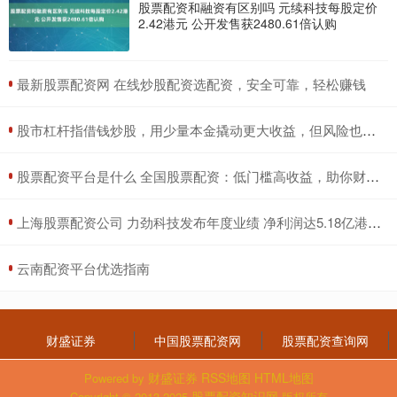
股票配资和融资有区别吗 元续科技每股定价
2.42港元 公开发售获2480.61倍认购
​最新股票配资网 在线炒股配资选配资，安全可靠，轻松赚钱
​股市杠杆指借钱炒股，用少量本金撬动更大收益，但风险也成倍放大。
​股票配资平台是什么 全国股票配资：低门槛高收益，助你财富增值
​上海股票配资公司 力劲科技发布年度业绩 净利润达5.18亿港元毛利率为27.2%
​云南配资平台优选指南
财盛证券
中国股票配资网
股票配资查询网
财盛证券
RSS地图
HTML地图
Powered by
股票配资知识网
Copyright
© 2013-2025
版权所有